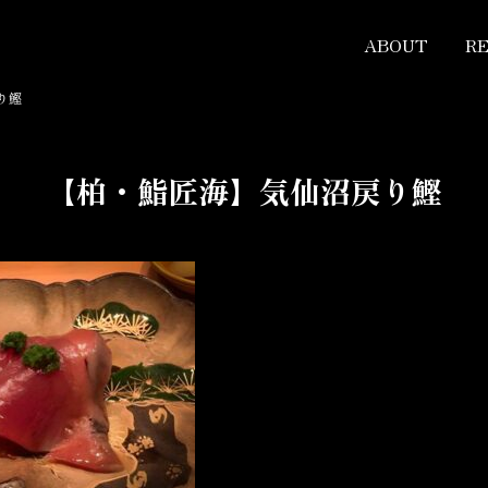
ABOUT
R
り鰹
【柏・鮨匠海】気仙沼戻り鰹