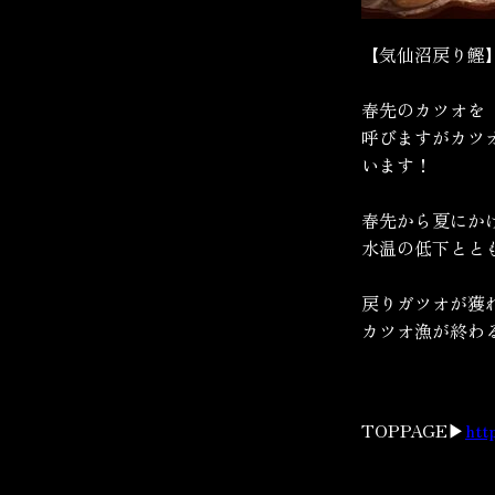
【気仙沼戻り鰹
春先のカツオを
呼びますがカツ
います！
春先から夏にか
水温の低下とと
戻りガツオが獲
カツオ漁が終わ
TOPPAGE▶
htt