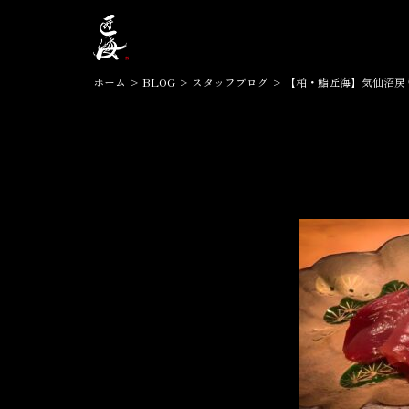
ホーム
>
BLOG
>
スタッフブログ
>
【柏・鮨匠海】気仙沼戻
2023.11.24