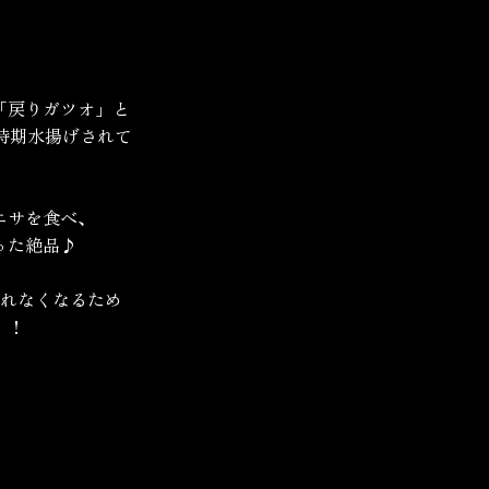
「戻りガツオ」と
時期水揚げされて
エサを食べ、
った絶品♪
獲れなくなるため
！！