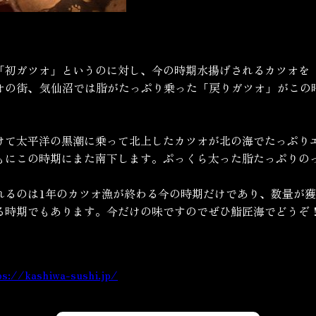
】
「初ガツオ」というのに対し、今の時期水揚げされるカツオを
オの街、気仙沼では脂がたっぷり乗った「戻りガツオ」がこの
けて太平洋の黒潮に乗って北上したカツオが北の海でたっぷり
もにこの時期にまた南下します。ぷっくら太った脂たっぷりの
れるのは1年のカツオ漁が終わる今の時期だけであり、数量が
る時期でもあります。今だけの味ですのでぜひ鮨匠海でどうぞ
ps://kashiwa-sushi.jp/