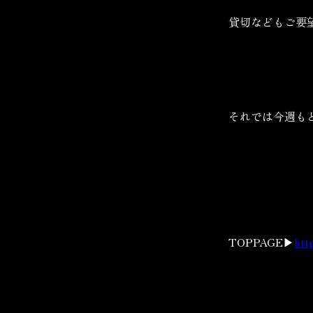
貸切などもご要
それでは今週も
TOPPAGE▶
htt